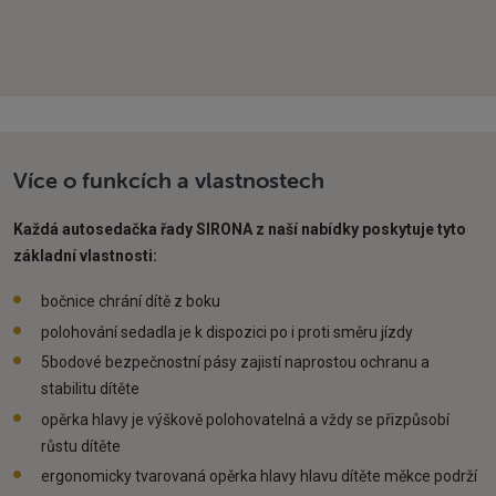
Více o funkcích a vlastnostech
Každá autosedačka řady SIRONA z naší nabídky poskytuje tyto
základní vlastnosti:
bočnice chrání dítě z boku
polohování sedadla je k dispozici po i proti směru jízdy
5bodové bezpečnostní pásy zajistí naprostou ochranu a
stabilitu dítěte
opěrka hlavy je výškově polohovatelná a vždy se přizpůsobí
růstu dítěte
ergonomicky tvarovaná opěrka hlavy hlavu dítěte měkce podrží