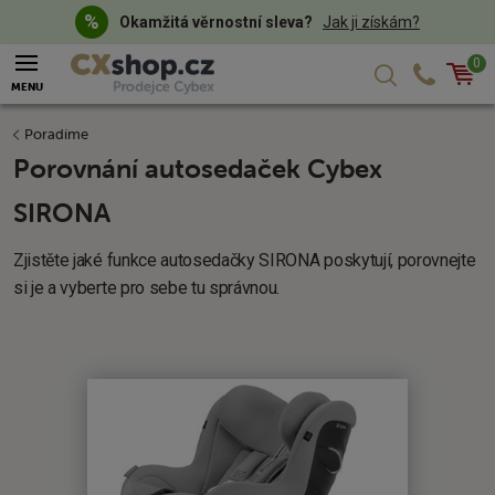
Okamžitá věrnostní sleva?
Jak ji získám?
0
Košík
MENU
Poradíme
Porovnání autosedaček Cybex
SIRONA
Zjistěte jaké funkce autosedačky SIRONA poskytují, porovnejte
si je a vyberte pro sebe tu správnou.