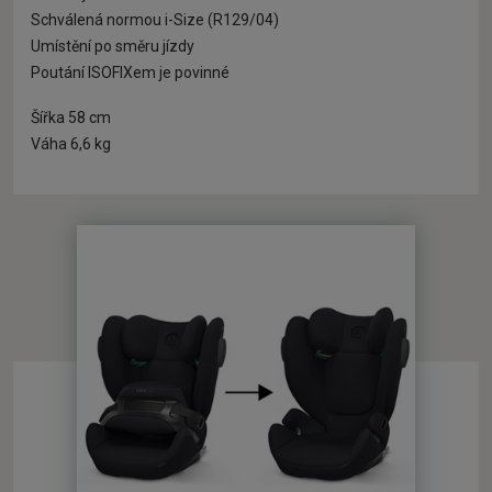
Schválená normou i-Size (R129/04)
Umístění po směru jízdy
Poutání ISOFIXem je povinné
Šířka 58 cm
Váha 6,6 kg