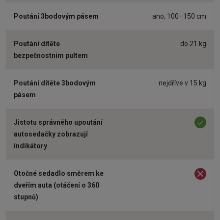
Poutání 3bodovým pásem
ano, 100–150 cm
Poutání dítěte
do 21 kg
bezpečnostním pultem
Poutání dítěte 3bodovým
nejdříve v 15 kg
pásem
Jistotu správného upoutání
an
autosedačky zobrazují
indikátory
Otočné sedadlo směrem ke
ne
dveřím auta (otáčení o 360
stupnů)