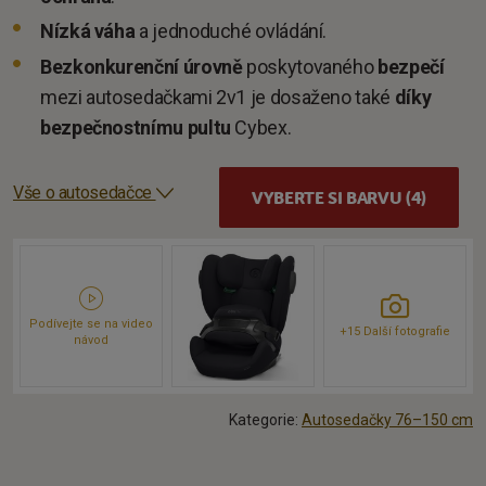
Nízká váha
a jednoduché ovládání.
Bezkonkurenční úrovně
poskytovaného
bezpečí
mezi autosedačkami 2v1 je dosaženo také
díky
bezpečnostnímu pultu
Cybex.
Vše o autosedačce
VYBERTE SI BARVU (4)
Podívejte se na video
+15 Další fotografie
návod
Kategorie:
Autosedačky 76–150 cm