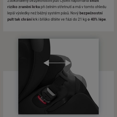
Zdokonalený bezpečnostní pult Cybex napomáhá
snížit
riziko zranění krku
při čelním střetnutí a má v tomto ohledu
lepší výsledky než běžný systém pásů. Nový
bezpečnostní
pult tak chrání
krk i bříško dítěte ve fázi do 21 kg
o 40% lépe
.