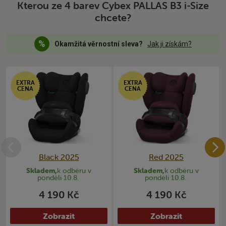
Kterou ze 4 barev Cybex PALLAS B3 i-Size
chcete?
Okamžitá věrnostní sleva?
Jak ji získám?
EXTRA
EXTRA
CENA
CENA
Black 2025
Red 2025
Skladem,
k odběru v
Skladem,
k odběru v
pondělí 10.8.
pondělí 10.8.
4 190 Kč
4 190 Kč
Zobrazit
Zobrazit