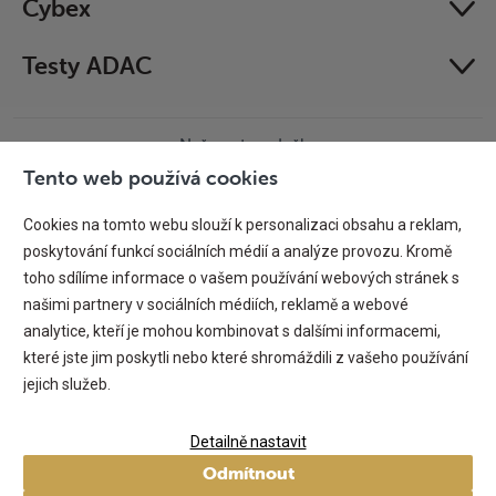
Cybex
Testy ADAC
Naše autosedačky
úspěšně prošly crash testy
Tento web používá cookies
Cookies na tomto webu slouží k personalizaci obsahu a reklam,
poskytování funkcí sociálních médií a analýze provozu. Kromě
toho sdílíme informace o vašem používání webových stránek s
našimi partnery v sociálních médiích, reklamě a webové
Osobní odběr
analytice, kteří je mohou kombinovat s dalšími informacemi,
které jste jim poskytli nebo které shromáždili z vašeho používání
Platba online nebo
Bankovním
Hotově
jejich služeb.
kartou
převodem
Detailně nastavit
© Copyright 2009-2026 Karmenta s.r.o.|
Mapa stránek
|
RSS
Odmítnout