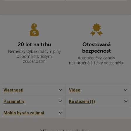
20 let na trhu
Otestovaná
bezpečnost
Německý Cybex má tým plný
odborníků s letitými
Autosedačky zvládly
zkušenostmi
nejnáročnější testy na jedničku
Vlastnosti
Video
Parametry
Ke stažení (1)
Mohlo by vás zajímat