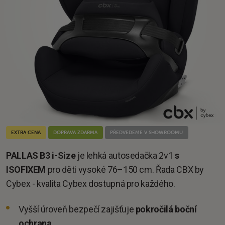
EXTRA CENA
DOPRAVA ZDARMA
PŘEDVEDEME V SHOWROOMU
PALLAS B3 i-Size
je lehká autosedačka 2v1
s
ISOFIXEM
pro děti vysoké 76–150 cm. Řada CBX by
Cybex - kvalita Cybex dostupná pro každého.
Vyšší úroveň bezpečí zajišťuje
pokročilá boční
ochrana
.