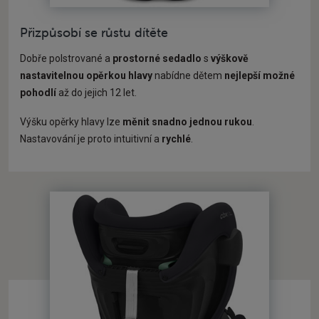
Přizpůsobí se růstu dítěte
Dobře polstrované a
prostorné
sedadlo
s
výškově
nastavitelnou opěrkou hlavy
nabídne dětem
nejlepší možné
pohodlí
až do jejich 12 let.
Výšku opěrky hlavy lze
měnit snadno jednou rukou
.
Nastavování je proto intuitivní a
rychlé
.