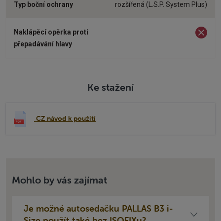
Typ boční ochrany
rozšířená (L.S.P. System Plus)
Naklápěcí opěrka proti
ne
přepadávání hlavy
Ke stažení
CZ návod k použití
Mohlo by vás zajímat
Je možné autosedačku PALLAS B3 i-
Size použít také bez ISOFIXu?