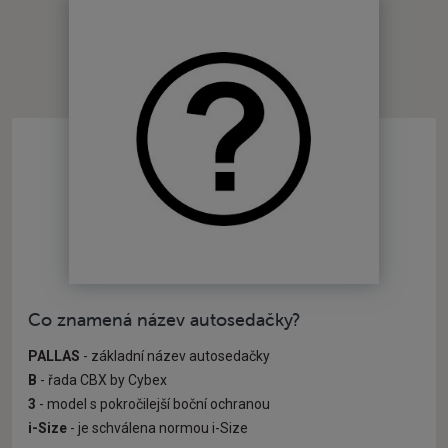
Co znamená název autosedačky?
PALLAS
- základní název autosedačky
B
- řada CBX by Cybex
3
- model s pokročilejší boční ochranou
i-Size
- je schválena normou i-Size