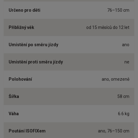
Určeno pro děti
76–150 cm
Přibližný věk
od 15 měsíců do 12 let
Umístění po směru jízdy
ano
Umístění proti směru jízdy
ne
Polohování
ano, omezeně
Šířka
58 cm
Váha
6.6 kg
Poutání ISOFIXem
ano, 76–150 cm