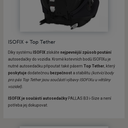
ISOFIX + Top Tether
Díky systému
ISOFIX
získáte
nejpevnější způsob poutání
autosedačky do vozidla. Kromě kotevních bodů ISOFIXu je
nutné autosedačku připoutat také pásem
Top Tether
, který
poskytuje
dodatečnou
bezpečnost
a stabilitu
(kotvící body
pro pás Top Tether jsou součástí výbavy ISOFIXu u většiny
vozidel).
ISOFIX je součástí autosedačky
PALLAS B3 i-Size a není
potřeba jej dokupovat.