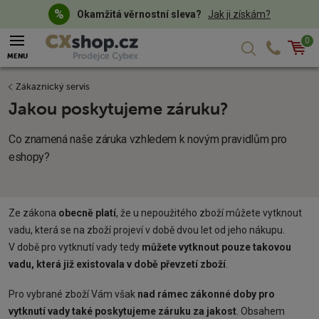
Okamžitá věrnostní sleva?
Jak ji získám?
0
Košík
MENU
Zákaznický servis
Jakou poskytujeme záruku?
Co znamená naše záruka vzhledem k novým pravidlům pro
eshopy?
Ze zákona
obecně platí
, že u nepoužitého zboží můžete vytknout
vadu, která se na zboží projeví v době dvou let od jeho nákupu.
V době pro vytknutí vady tedy
můžete vytknout pouze takovou
vadu, která již existovala v době převzetí zboží
.
Pro vybrané zboží Vám však
nad rámec zákonné doby pro
vytknutí vady také poskytujeme záruku za jakost
. Obsahem